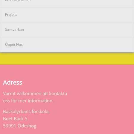
Projekt
Samverkan
Öppet Hus
Adress
Varmt välkommen att kontakta
oss för mer information.
Bäckalyckans förskola
Boet Bäck 5
59991 Ödeshög