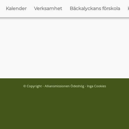
Kalender
Verksamhet
Bäckalyckans förskola
© Copyright - Alliansmissionen Ödeshög - Inga Cookies