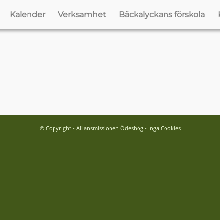
Kalender
Verksamhet
Bäckalyckans förskola
© Copyright - Alliansmissionen Ödeshög - Inga Cookies