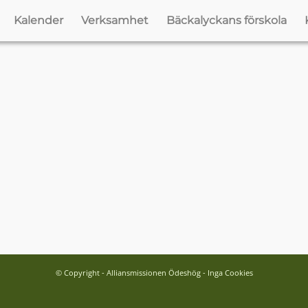
Kalender
Verksamhet
Bäckalyckans förskola
© Copyright - Alliansmissionen Ödeshög - Inga Cookies