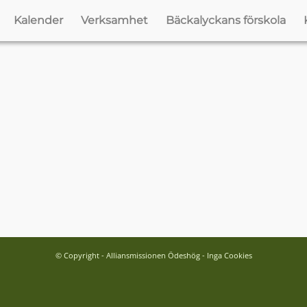
Kalender
Verksamhet
Bäckalyckans förskola
© Copyright - Alliansmissionen Ödeshög - Inga Cookies