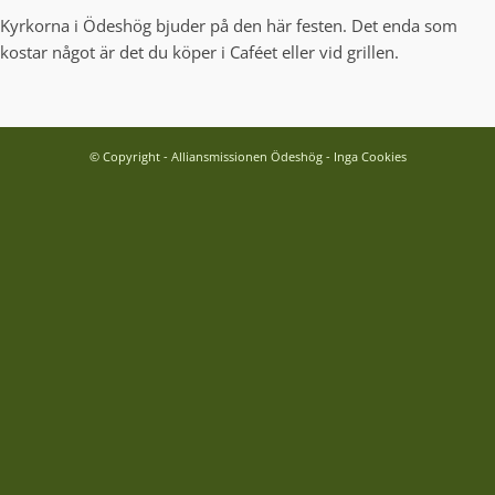
Kyrkorna i Ödeshög bjuder på den här festen. Det enda som
kostar något är det du köper i Caféet eller vid grillen.
© Copyright - Alliansmissionen Ödeshög - Inga Cookies