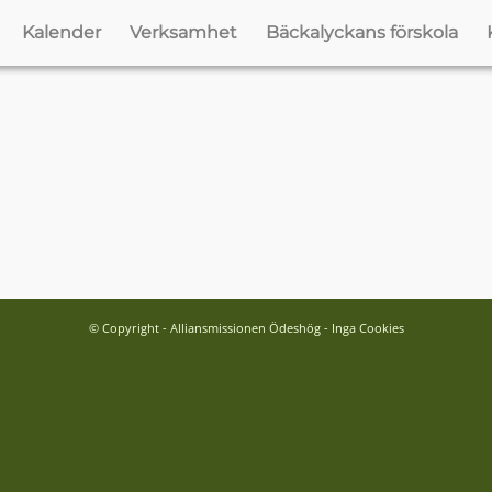
Kalender
Verksamhet
Bäckalyckans förskola
© Copyright - Alliansmissionen Ödeshög - Inga Cookies