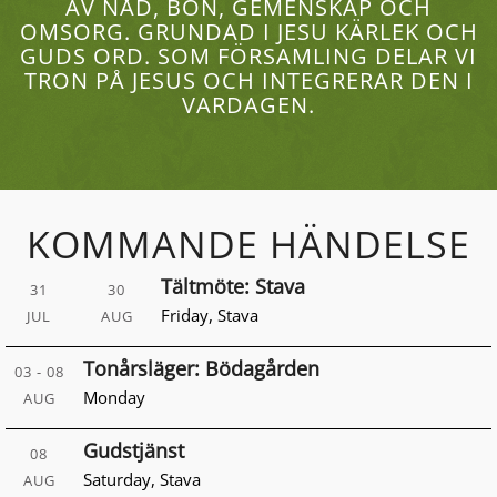
AV NÅD, BÖN, GEMENSKAP OCH
OMSORG. GRUNDAD I JESU KÄRLEK OCH
GUDS ORD. SOM FÖRSAMLING DELAR VI
TRON PÅ JESUS OCH INTEGRERAR DEN I
VARDAGEN.
KOMMANDE HÄNDELSE
Tältmöte: Stava
31
30
Friday
,
Stava
JUL
AUG
Tonårsläger: Bödagården
03 - 08
Monday
AUG
Gudstjänst
08
Saturday
,
Stava
AUG