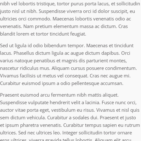
nibh vel lobortis tristique, tortor purus porta lacus, et sollicitudin
justo nisl ut nibh. Suspendisse viverra orci id dolor suscipit, eu
ultricies orci commodo. Maecenas lobortis venenatis odio ac
venenatis. Nam pretium elementum massa ac dictum. Cras
blandit lorem et tortor tincidunt feugiat.
Sed ut ligula id odio bibendum tempor. Maecenas et tincidunt
lacus. Phasellus dictum ligula ac augue dictum dapibus. Orci
varius natoque penatibus et magnis dis parturient montes,
nascetur ridiculus mus. Aliquam cursus posuere condimentum.
Vivamus facilisis ut metus vel consequat. Cras nec augue mi.
Curabitur euismod ipsum a odio pellentesque accumsan.
Praesent euismod arcu fermentum nibh mattis aliquet.
Suspendisse vulputate hendrerit velit a lacinia. Fusce nunc orci,
auctor vitae porta eget, vestibulum eu risus. Vivamus et nisl quis
sem dictum vehicula. Curabitur a sodales dui. Praesent et justo
et ipsum pharetra venenatis. Curabitur tempus sapien eu rutrum
ultrices. Sed nec ultrices leo. Integer sollicitudin tortor ornare
eros ultrices, viverra gravida tellus lobortis. Aliquam elit arcu,