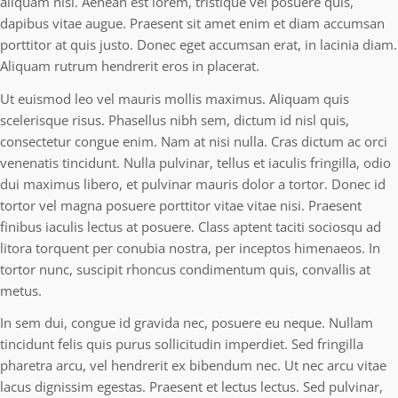
aliquam nisl. Aenean est lorem, tristique vel posuere quis,
dapibus vitae augue. Praesent sit amet enim et diam accumsan
porttitor at quis justo. Donec eget accumsan erat, in lacinia diam.
Aliquam rutrum hendrerit eros in placerat.
Ut euismod leo vel mauris mollis maximus. Aliquam quis
scelerisque risus. Phasellus nibh sem, dictum id nisl quis,
consectetur congue enim. Nam at nisi nulla. Cras dictum ac orci
venenatis tincidunt. Nulla pulvinar, tellus et iaculis fringilla, odio
dui maximus libero, et pulvinar mauris dolor a tortor. Donec id
tortor vel magna posuere porttitor vitae vitae nisi. Praesent
finibus iaculis lectus at posuere. Class aptent taciti sociosqu ad
litora torquent per conubia nostra, per inceptos himenaeos. In
tortor nunc, suscipit rhoncus condimentum quis, convallis at
metus.
In sem dui, congue id gravida nec, posuere eu neque. Nullam
tincidunt felis quis purus sollicitudin imperdiet. Sed fringilla
pharetra arcu, vel hendrerit ex bibendum nec. Ut nec arcu vitae
lacus dignissim egestas. Praesent et lectus lectus. Sed pulvinar,