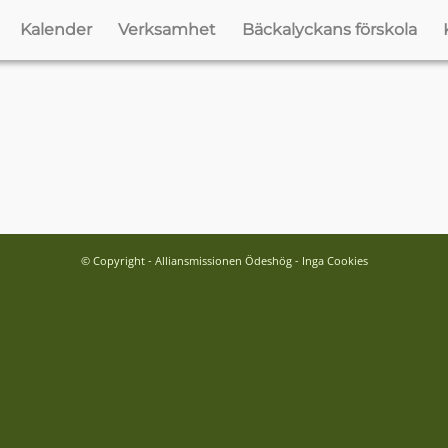
Kalender
Verksamhet
Bäckalyckans förskola
© Copyright - Alliansmissionen Ödeshög - Inga Cookies