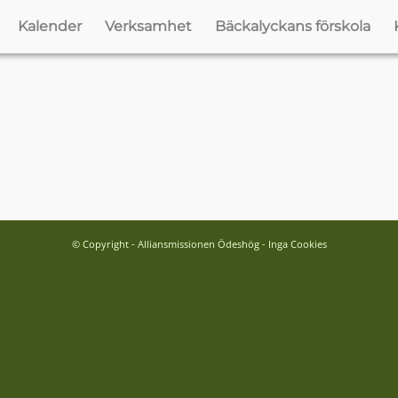
Kalender
Verksamhet
Bäckalyckans förskola
© Copyright - Alliansmissionen Ödeshög - Inga Cookies