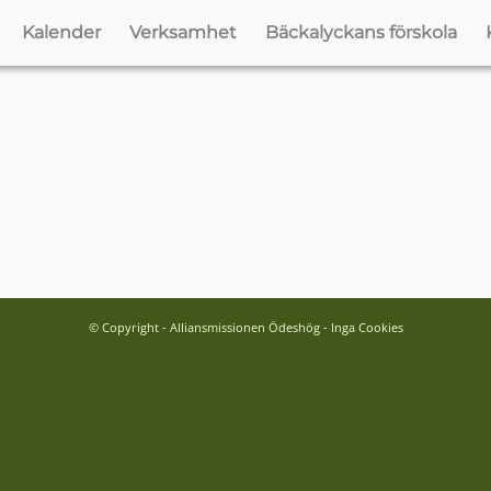
Kalender
Verksamhet
Bäckalyckans förskola
© Copyright - Alliansmissionen Ödeshög - Inga Cookies