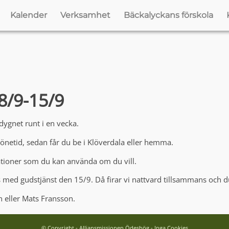
Kalender
Verksamhet
Bäckalyckans förskola
8/9-15/9
ygnet runt i en vecka.
bönetid, sedan får du be i Klöverdala eller hemma.
tationer som du kan använda om du vill.
 med gudstjänst den 15/9. Då firar vi nattvard tillsammans och d
 eller Mats Fransson.
© Copyright - Alliansmissionen Ödeshög - Inga Cookies