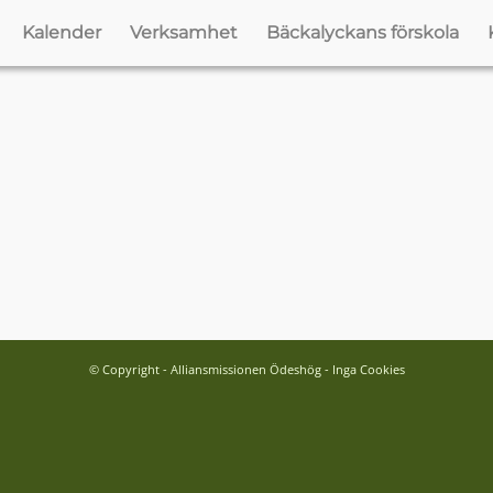
Kalender
Verksamhet
Bäckalyckans förskola
© Copyright - Alliansmissionen Ödeshög - Inga Cookies