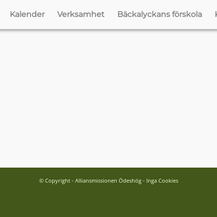
Kalender
Verksamhet
Bäckalyckans förskola
© Copyright - Alliansmissionen Ödeshög - Inga Cookies