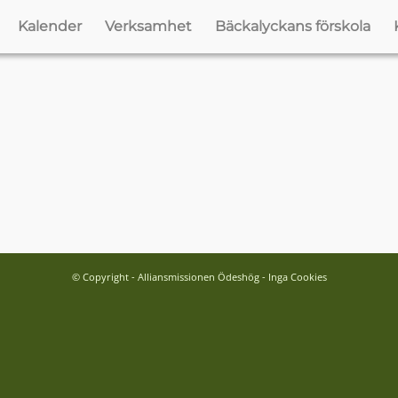
Kalender
Verksamhet
Bäckalyckans förskola
© Copyright - Alliansmissionen Ödeshög - Inga Cookies