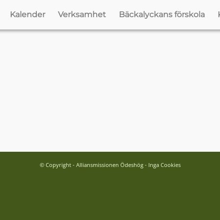
Kalender
Verksamhet
Bäckalyckans förskola
© Copyright - Alliansmissionen Ödeshög - Inga Cookies