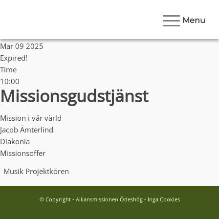
Menu
Date
Mar 09 2025
Expired!
Time
10:00
Missionsgudstjänst
Mission i vår värld
Jacob Ämterlind
Diakonia
Missionsoffer
Musik
Projektkören
© Copyright - Alliansmissionen Ödeshög - Inga Cookies