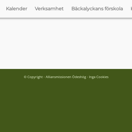
Kalender
Verksamhet
Bäckalyckans förskola
© Copyright - Alliansmissionen Ödeshög - Inga Cookies