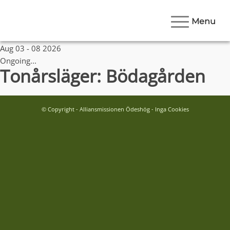
Menu
Date
Aug 03 - 08 2026
Ongoing...
Tonårsläger: Bödagården
© Copyright - Alliansmissionen Ödeshög - Inga Cookies