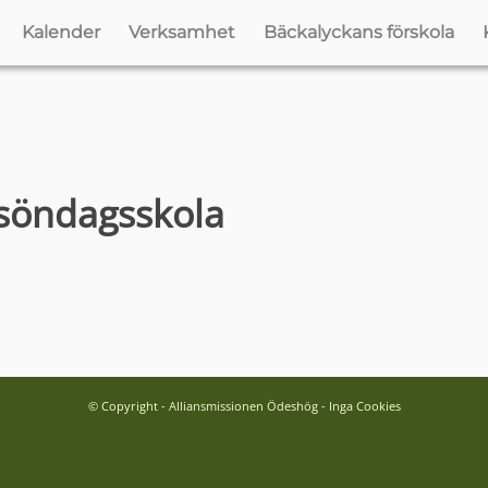
Kalender
Verksamhet
Bäckalyckans förskola
 söndagsskola
© Copyright - Alliansmissionen Ödeshög - Inga Cookies