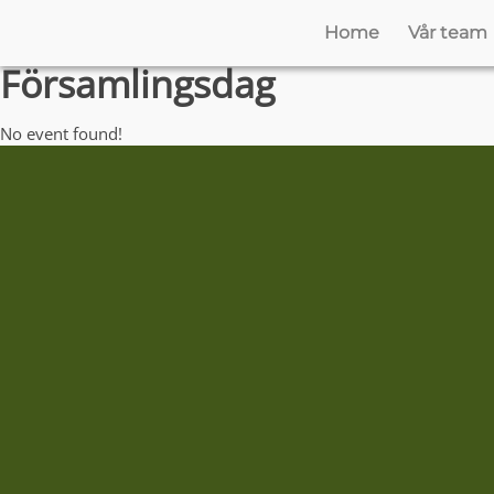
Home
Vår team
Församlingsdag
No event found!