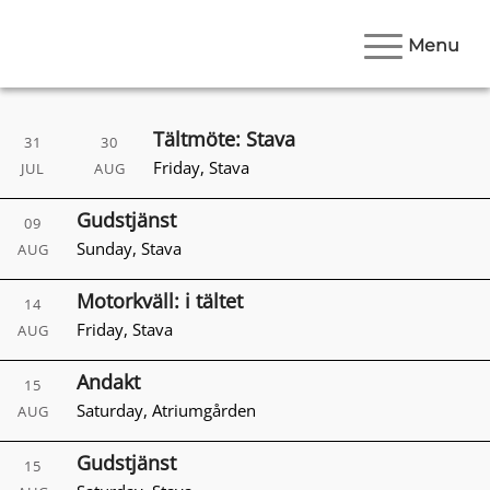
Menu
Tältmöte: Stava
31
30
Friday
,
Stava
JUL
AUG
Gudstjänst
09
Sunday
,
Stava
AUG
Motorkväll: i tältet
14
Friday
,
Stava
AUG
Andakt
15
Saturday
,
Atriumgården
AUG
Gudstjänst
15