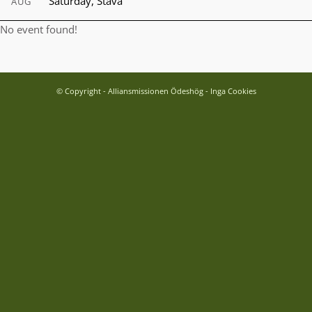
Saturday
,
Stava
AUG
No event found!
© Copyright - Alliansmissionen Ödeshög - Inga Cookies