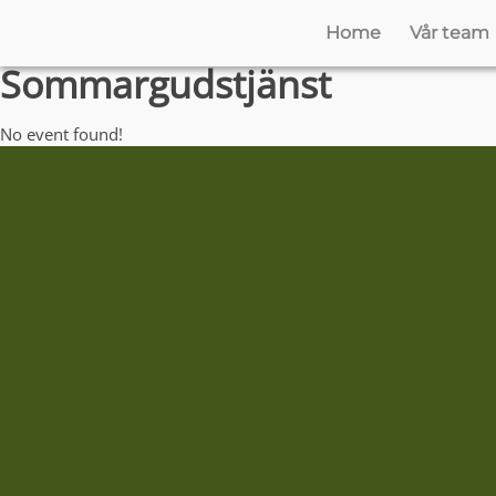
Home
Vår team
Sommargudstjänst
No event found!